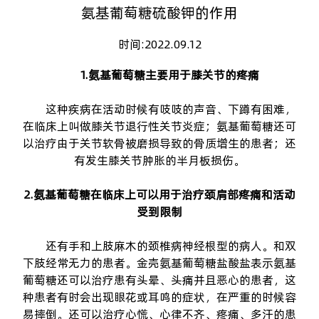
氨基葡萄糖硫酸钾的作用
时间:2022.09.12
1.氨基葡萄糖主要用于膝关节的疼痛
这种疾病在活动时候有吱吱的声音、下蹲有困难，
在临床上叫做膝关节退行性关节炎症；氨基葡萄糖还可
以治疗由于关节软骨被磨损导致的骨质增生的患者；还
有发生膝关节肿胀的半月板损伤。
2.氨基葡萄糖在临床上可以用于治疗颈肩部疼痛和活动
受到限制
还有手和上肢麻木的颈椎病神经根型的病人。和双
下肢经常无力的患者。金壳
氨基葡萄糖盐酸盐
表示氨基
葡萄糖还可以治疗患有头晕、头痛并且恶心的患者，这
种患者有时会出现眼花或耳鸣的症状，在严重的时候容
易摔倒。还可以治疗心慌、心律不齐、疼痛、多汗的患