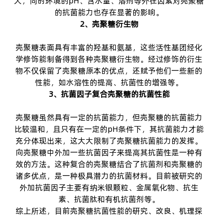
大，同时环境的pH、含水量、溶剂等外在因素对壳聚糖
的抗菌能力也存在显著的影响。
2、壳聚糖衍生物
壳聚糖表面具有丰富的羟基和氨基，这些活性基团经化
学修饰能制备得到各种壳聚糖衍生物。经过修饰的衍生
物不仅保留了壳聚糖原本的优点，还赋予他们一些新的
性能，如水溶性的提高、抗菌性的增强等。
3、抗菌因子复合壳聚糖的抗菌性能
壳聚糖虽然具有一定的抗菌能力，但壳聚糖的抗菌能力
比较温和，且只有在一定的pH条件下，其抗菌能力才能
充分体现出来，这大大限制了壳聚糖抗菌能力的发挥。
向壳聚糖中外加一些抗菌因子来提高其抗菌性是一种有
效的方法。这种复合的壳聚糖结合了抗菌剂和壳聚糖的
诸多优点，是一种极具潜力的抗菌材料。目前被研究的
外加抗菌因子主要有纳米银颗粒、金属氧化物、抗生
素、抗菌肽和有机抗菌剂等。
综上所述，目前壳聚糖抗菌性能的研究、改良、机理探