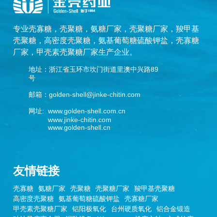
专业
壳寡糖
，
壳聚糖
，
氨糖厂家
，
壳聚糖厂家
，
羧甲基
壳聚糖
，
高密度壳聚糖
，
氨基葡萄糖硫酸钾盐
，
壳寡糖
厂家
，
甲壳素壳聚糖厂家
生产企业。
地址：浙江省玉环市坎门街道里澳中兴路89
号
邮箱：golden-shell@jinke-chitin.com
网址: www.golden-shell.com.cn
www.jinke-chitin.com
www.golden-shell.cn
友情链接
壳寡糖
氨糖厂家
壳聚糖
壳聚糖厂家
羧甲基壳聚糖
高密度壳聚糖
氨基葡萄糖硫酸钾盐
壳寡糖厂家
甲壳素壳聚糖厂家
铝阳极氧化
台州硬质氧化
铝合金锻造