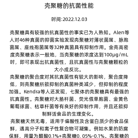
壳聚糖的抗菌性能
时间:2022.12.03
壳聚糖
具有较强的抗真菌性的事实已为人熟知。Alen等
人对46种真菌的抑菌实验发现壳聚糖对薄状菌属、脉孢
菌属、座线孢菌属等32种真菌具有抑制作用。金壳
高密
度壳聚糖
表示一般地，当壳聚糖的浓度达到100μg/mL
时，即可表现出抗真菌性，且抗真菌性与壳聚糖颗粒的
大小成反比。
壳聚糖的聚合度对其抗真菌性有较大的影响，聚合度降
低，则壳聚糖所能抑制的真菌种类减少，但抑制的程度
加强。Kendra等人还发现，七聚体的壳聚糖具有最强的
抗真菌性。壳聚糖对大肠杆菌、荧光假单胞菌、金黄色
葡萄球菌、枯草杆菌等有良好的抑制作用，并且还能抑
制鲜活食品的生理变化。
壳聚糖
天然无毒，适用于偏酸性及含蛋白质少的食品保
鲜，遇高分子和离子性复合物可凝集。例如水果的防腐
保鲜，用量为醋酸0.1%+壳聚糖0. 05%-0.1%。壳聚糖的