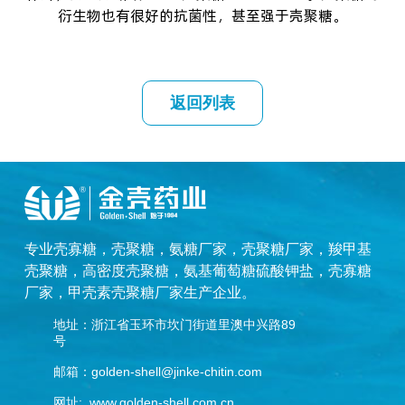
衍生物也有很好的抗菌性，甚至强于壳聚糖。
返回列表
专业
壳寡糖
，
壳聚糖
，
氨糖厂家
，
壳聚糖厂家
，
羧甲基
壳聚糖
，
高密度壳聚糖
，
氨基葡萄糖硫酸钾盐
，
壳寡糖
厂家
，
甲壳素壳聚糖厂家
生产企业。
地址：浙江省玉环市坎门街道里澳中兴路89
号
邮箱：golden-shell@jinke-chitin.com
网址: www.golden-shell.com.cn