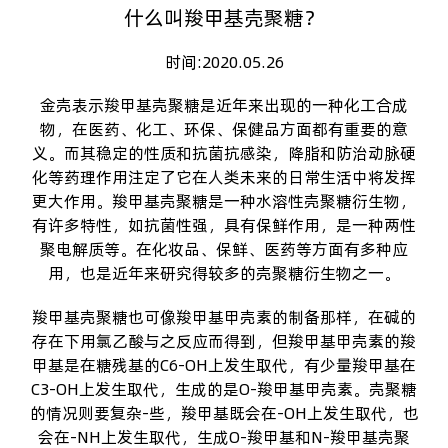
什么叫羧甲基壳聚糖？
时间:2020.05.26
金壳表示
羧甲基壳聚糖
是近年来出现的一种化工合成
物，在医药、化工、环保、保健品方面都有重要的意
义。而其稳定的性质和抗菌抗感染，降脂和防治动脉硬
化等药理作用注定了它在人类未来的日常生活中将发挥
更大作用。羧甲基壳聚糖是一种水溶性壳聚糖衍生物，
有许多特性，如抗菌性强，具有保鲜作用，是一种两性
聚电解质等。在化妆品、保鲜、医药等方面有多种应
用，也是近年来研究得较多的壳聚糖衍生物之一。
羧甲基壳聚糖也可像羧甲基甲壳素的制备那样，在碱的
存在下用氯乙酸与之反应而得到，但羧甲基甲壳素的羧
甲基是在糖残基的C6-OH上发生取代，有少量羧甲基在
C3-OH上发生取代，生成的是O-羧甲基甲壳素。壳聚糖
的情况则要复杂-些，羧甲基既会在-OH上发生取代，也
会在-NH上发生取代，生成O-羧甲基和N-羧甲基壳聚