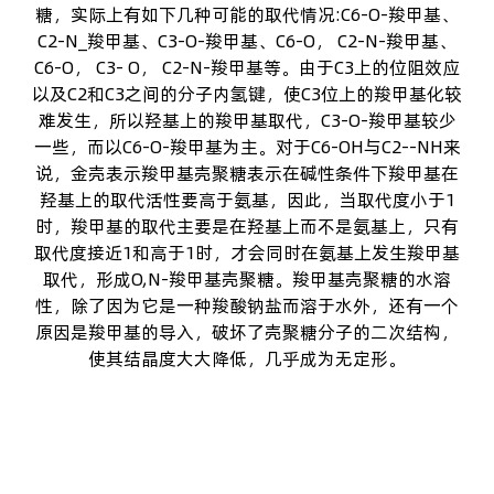
糖，实际上有如下几种可能的取代情况:C6-O-羧甲基、
C2-N_羧甲基、C3-O-羧甲基、C6-O， C2-N-羧甲基、
C6-O， C3- O， C2-N-羧甲基等。由于C3上的位阻效应
以及C2和C3之间的分子内氢键，使C3位上的羧甲基化较
难发生，所以羟基上的羧甲基取代，C3-O-羧甲基较少
一些，而以C6-O-羧甲基为主。对于C6-OH与C2--NH来
说，金壳表示
羧甲基壳聚糖
表示在碱性条件下羧甲基在
羟基上的取代活性要高于氨基，因此，当取代度小于1
时，羧甲基的取代主要是在羟基上而不是氨基上，只有
取代度接近1和高于1时，才会同时在氨基上发生羧甲基
取代，形成O,N-羧甲基壳聚糖。羧甲基壳聚糖的水溶
性，除了因为它是一种羧酸钠盐而溶于水外，还有一个
原因是羧甲基的导入，破坏了壳聚糖分子的二次结构，
使其结晶度大大降低，几乎成为无定形。