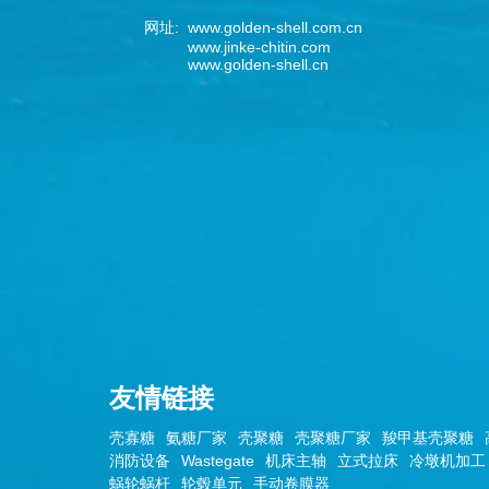
网址: www.golden-shell.com.cn
www.jinke-chitin.com
www.golden-shell.cn
友情链接
壳寡糖
氨糖厂家
壳聚糖
壳聚糖厂家
羧甲基壳聚糖
消防设备
Wastegate
机床主轴
立式拉床
冷墩机加工
蜗轮蜗杆
轮毂单元
手动卷膜器