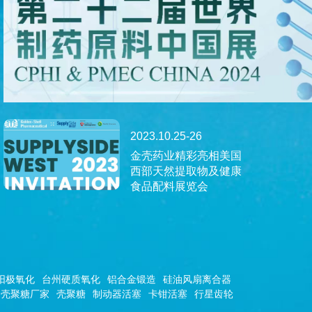
2023.10.25-26
金壳药业精彩亮相美国
西部天然提取物及健康
食品配料展览会
阳极氧化
台州硬质氧化
铝合金锻造
硅油风扇离合器
壳聚糖厂家
壳聚糖
制动器活塞
卡钳活塞
行星齿轮