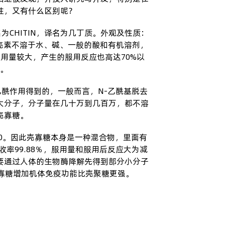
性，又有什么区别呢？
名为CHITIN，译名为几丁质。外观及性质：
壳素不溶于水、碱、一般的酸和有机溶剂，
用量较大，产生的服用反应也高达70%以
。
)经过脱乙酰作用得到的，一般而言，N-乙酰基脱去
大分子，分子量在几十万到几百万，都不溶
壳寡糖。
20。因此壳寡糖本身是一种混合物，里面有
率99.88％，服用量和服用后反应大为减
要通过人体的生物酶降解先得到部分小分子
壳寡糖增加机体免疫功能比壳聚糖更强。