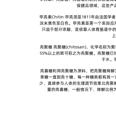
保健品领域，这些产
甲壳素Chitin.甲壳质是1811年由法
淡米黄色至白色。甲壳素是第一个实际应
只溶于部分浓酸，是依靠人体胃肠道中的
上
壳聚糖 壳聚糖(chitosan)，化学名称为
55%以上的就可称之为壳聚糖。壳聚糖
于水。
壳寡糖利用壳聚糖为原料，把壳聚糖降解为
单糖一直到壳十糖，每一种糖类都有其一定
少，直接参与人体的生理调节效果比壳聚
量的壳寡糖，一般情况下，降解比例为