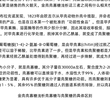
品更是销售的热火朝天。金壳
壳寡糖
浅析这三者之间有什么相关
国学者布拉克诺发现，1823年由欧吉尔从甲壳动物外壳中提取，并命
用的产品，也是在日本第一个被批准的“功能性食品”。但是甲
甲壳素酶、溶菌酶等的作用少部分分解，因此其吸收率极低，服
。对甲壳素进行化学处理，脱掉其中的乙酰基，就变成了壳聚糖
聚葡萄糖胺(1-4)-2-氨基-B-D葡萄糖，是由甲壳素(chitin
已经可以溶于稀酸，比甲壳素进了一步。但是甲壳素和壳聚糖都是
甲壳素经脱乙酰基处理得到壳聚糖，再经过进一步降解，就成为
小分子，就是壳寡糖。其分子量在3000Da左右，聚合度为2-
的功能性。壳寡糖可以直接溶于水，水溶性大于99％，人体吸收
糖更为显著，具有许多优于高分子量壳聚糖的功能。而壳聚糖则
1－5％，其余95％的聚糖则通过人的肠道系统而排除，所以
金壳
壳寡糖
浅析壳寡糖与壳聚糖的具体区别