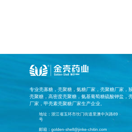
专业
壳寡糖
，
壳聚糖
，
氨糖厂家
，
壳聚糖厂家
，
壳聚糖
，
高密度壳聚糖
，
氨基葡萄糖硫酸钾盐
，
厂家
，
甲壳素壳聚糖厂家
生产企业。
地址：浙江省玉环市坎门街道里澳中兴路89
号
邮箱：golden-shell@jinke-chitin.com