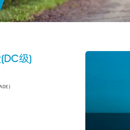
DC级)
RADE）