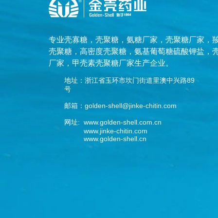
专业
壳寡糖
，
壳聚糖
，
氨糖厂家
，
壳聚糖厂家
，
壳聚糖
，
高密度壳聚糖
，
氨基葡萄糖硫酸钾盐
，
厂家
，
甲壳素壳聚糖厂家
生产企业。
地址：浙江省玉环市坎门街道里澳中兴路89
号
邮箱：golden-shell@jinke-chitin.com
网址: www.golden-shell.com.cn
www.jinke-chitin.com
www.golden-shell.cn