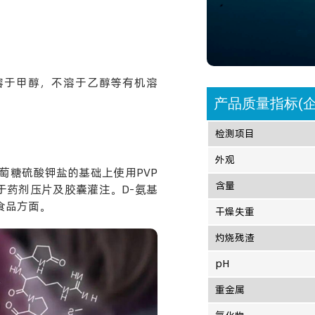
溶于甲醇，不溶于乙醇等有机溶
产品质量指标(企
检测项目
外观
萄糖硫酸钾盐的基础上使用PVP
含量
用于药剂压片及胶囊灌注。D-氨基
食品方面。
干燥失重
灼烧残渣
pH
重金属