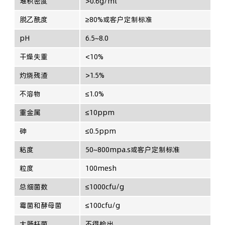
堆积密度
>0.6g/ml
脱乙酰度
≥80%或客户定制标准
pH
6.5~8.0
干燥失重
<10%
灼烧残渣
>1.5%
不溶物
≤1.0%
重金属
≤10ppm
砷
≤0.5ppm
粘度
50~800mpa.s或客户定制标准
粒度
100mesh
总细菌数
≤1000cfu/g
霉菌和酵母菌
≤100cfu/g
大肠杆菌
不得检出