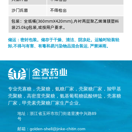
沙门氏菌
不得检出
包装：全纸桶(360mmX420mm),内衬两层聚乙烯薄膜塑料
袋25.0kg包装,或按用户要求。
储运：密封包装。储存于干燥、清洁、阴凉处。运输时轻装轻
卸,不得与有害、有毒和易污染物品混合装运, 严禁淋雨。
专业
壳寡糖
，
壳聚糖
，
氨糖厂家
，
壳聚糖厂家
，
羧甲基
壳聚糖
，
高密度壳聚糖
，
氨基葡萄糖硫酸钾盐
，
壳寡糖
厂家
，
甲壳素壳聚糖厂家
生产企业。
地址：浙江省玉环市坎门街道里澳中兴路89
号
邮箱：golden-shell@jinke-chitin.com